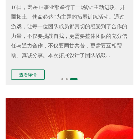
16日，宏岳1+事业部举行了一场以“主动进攻、开
疆拓土、使命必达”为主题的拓展训练活动。通过
游戏，让每一位团队成员都真切的感受到了合作的
力量，不仅要挑战自我，更需要整体团队的充分信
任与通力合作，不仅要同甘共苦，更需要互相帮
助、真诚分享。本次拓展设计了团队战鼓...
查看详情