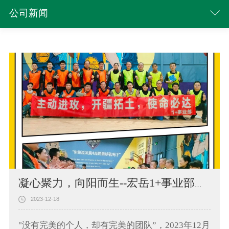
公司新闻
凝心聚力，向阳而生--宏岳1+事业部团队拓展训练
2023-12-18
"没有完美的个人，却有完美的团队”，2023年12月