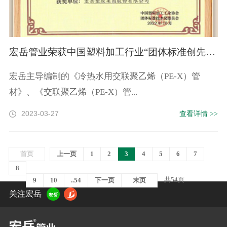
宏岳管业荣获中国塑料加工行业“团体标准创先奖”
宏岳主导编制的《冷热水用交联聚乙烯（PE-X）管
材》、《交联聚乙烯（PE-X）管...
2023-03-27
查看详情 >>
首页
上一页
1
2
3
4
5
6
7
8
共54页
9
10
..54
下一页
末页
关注宏岳